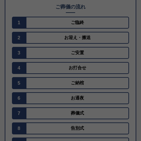
ご葬儀の流れ
1
ご臨終
2
お迎え
・
搬送
3
ご安置
4
お打合せ
5
ご納棺
6
お通夜
7
葬儀式
8
告別式