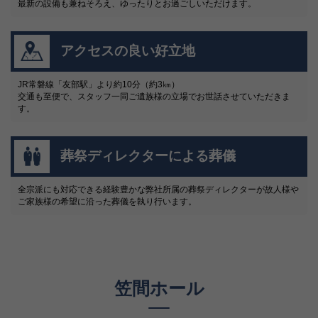
最新の設備も兼ねそろえ、ゆったりとお過ごしいただけます。
アクセスの良い好立地
JR常磐線「友部駅」より約10分（約3㎞）
交通も至便で、スタッフ一同ご遺族様の立場でお世話させていただきま
す。
葬祭ディレクターによる葬儀
全宗派にも対応できる経験豊かな弊社所属の葬祭ディレクターが故人様や
ご家族様の希望に沿った葬儀を執り行います。
笠間ホール