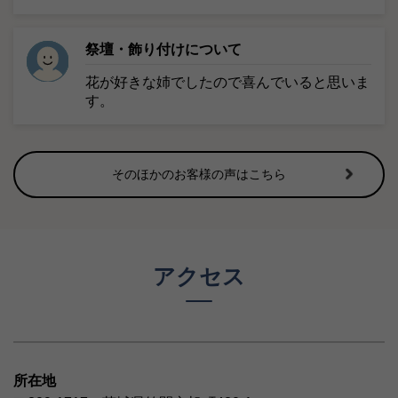
男性スタッフ・女性スタッフ共に分からない
事にしっかりと詳しく、わからないことを教
えていただきました。
葬儀全般について
安価なプランにしてもらいましたが、充分立
派なものでした。そのほか、葬儀後の諸手続
きに関して資料をいただき、助かりました。
ほぼ片付きました。有難うございます。役所
へ「死亡届」出していただき、助かりまし
た。出してくれない葬儀社さんもあると聞い
ていたので良かったです。
祭壇・飾り付けについて
花が好きな姉でしたので喜んでいると思いま
す。